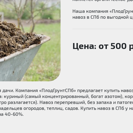
Наша компания «ПлодГрун
навоз в СПб по выгодной ц
Цена: от 500 
дачи. Компания «ПлодГрунтСПб» предлагает купить навоз
а: куриный (самый концентрированный, богат азотом), кор
тро разлагается). Навоз перепревший, без запаха и патог
адельцев огородов, теплиц, садов. Купить навоз в СПб у 
на 40-60%.