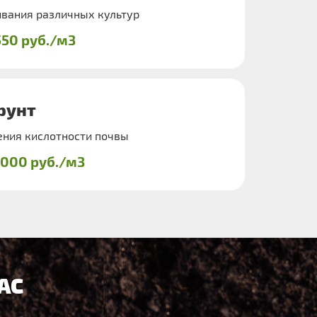
вания различных культур
550 руб./м3
рунт
ения кислотности почвы
1000 руб./м3
АС